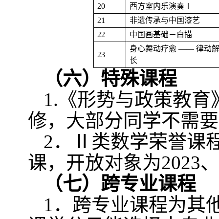
20
西方室内乐演奏Ⅰ
21
非遗传承与中国漆艺
22
中国画基础－白描
身心舞动疗愈 —— 律动
23
长
（六）特殊课程
1.
《形势与政策教育
修，大部分同学不需要
2
．Ⅱ类数学荣誉课
课，开放对象为
2023
（七）跨专业课程
1
．跨专业课程为其