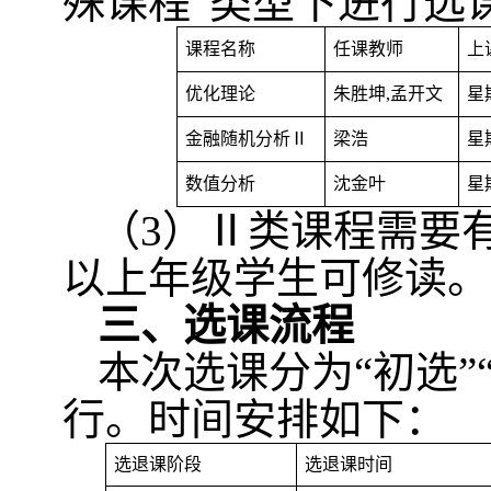
殊课程
”
类型下进行选
课程名称
任课教师
上
优化理论
朱胜坤
,
孟开文
星
金融随机分析Ⅱ
梁浩
星
数值分析
沈金叶
星
（
3
）Ⅱ类课程需要
以上年级学生可修读。
三、选课流程
本次选课分为
“
初选
”
行。时间安排如下：
选退课阶段
选退课时间