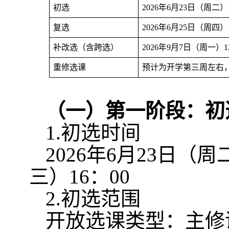
初选
2026
年
6
月
23
日（周二）
复选
2026
年
6
月
25
日（周四）
补改选（含跨选）
2026
年
9
月
7
日（周一）
1
重修选课
预计为开学第三周左右
（一）第一阶段：初
1.
初选时间
2026
年
6
月
23
日（周
三）
16
：
00
2.
初选范围
开放选课类型：主修