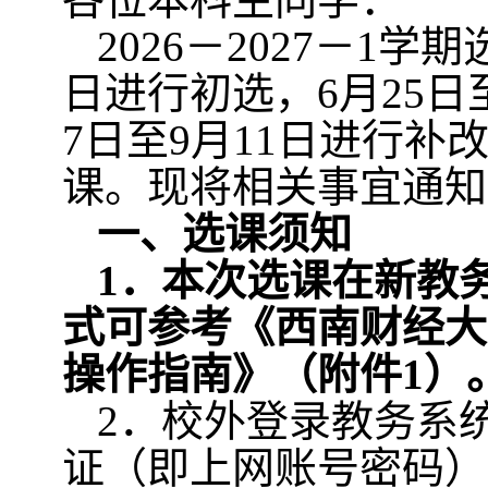
2026
－
2027
－
1
学期
日进行初选，
6
月
25
日
7
日至
9
月
11
日进行补
课。现将相关事宜通知
一、选课须知
1
．本次选课在新教
式可参考《西南财经大
操作指南》（附件
1
）
2
．校外登录教务系
证（即上网账号密码）