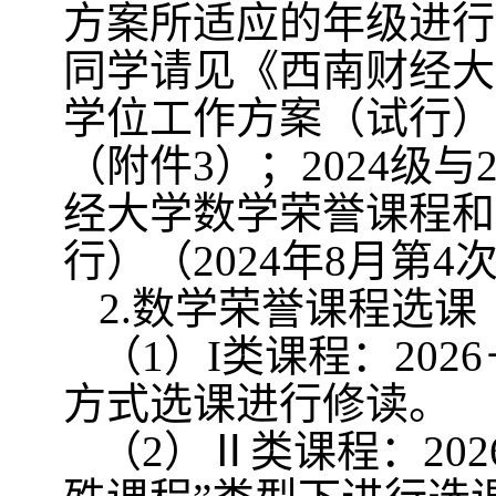
方案所适应的年级进行
同学请见《西南财经大
学位工作方案（试行）
（附件
3
）；
2024
级与
经大学数学荣誉课程和
行）（
2024
年
8
月第
4
2.
数学荣誉课程选课
（
1
）
I
类课程：
2026
方式选课进行修读。
（
2
）Ⅱ类课程：
202